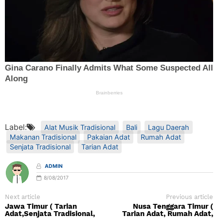
Label:
Alat Musik Tradisional
Bali
Lagu Daerah
Makanan Tradisional
Pakaian Adat
Rumah Adat
Senjata Tradisional
Tarian Adat
ADMIN
8/08/2017
Next article
Previous article
Jawa Timur ( Tarian
Nusa Tenggara Timur (
Adat,Senjata Tradisional,
Tarian Adat, Rumah Adat,