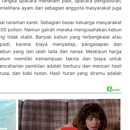
am rangka upacara menanam padi, upacara penguburan,
 memelihara ayam dan sebagian anggota masyarakat juga
nal tanaman karet. Sebagian besar keluarga masyarakat
- 500 pohon. Namun gairah mereka mengusahakan kebun
ng tidak stabil. Banyak kebun yang terbengkalai atau
g padi, karena biaya menyadap, pangasapan dan
bun yang lain ialah lada dan nanas. Meskipun harga
elum memiliki kemampuan teknis dan biaya untuk
encaharian sambilan adalah berburu dan mencari hasil
 rusa, dan babi hutan. Hasil hutan yang diramu adalah