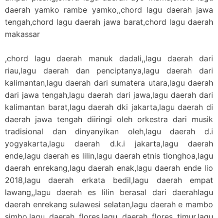
daerah yamko rambe yamko,,chord lagu daerah jawa
tengah,chord lagu daerah jawa barat,chord lagu daerah
makassar
,chord lagu daerah manuk dadali,,lagu daerah dari
riau,lagu daerah dan penciptanya,lagu daerah dari
kalimantan,lagu daerah dari sumatera utara,lagu daerah
dari jawa tengah,lagu daerah dari jawa,lagu daerah dari
kalimantan barat,lagu daerah dki jakarta,lagu daerah di
daerah jawa tengah diiringi oleh orkestra dari musik
tradisional dan dinyanyikan oleh,lagu daerah d.i
yogyakarta,lagu daerah d.k.i jakarta,lagu daerah
ende,lagu daerah es lilin,lagu daerah etnis tionghoa,lagu
daerah enrekang,lagu daerah enak,lagu daerah ende lio
2018,lagu daerah erkata bedil,lagu daerah empat
lawang,,lagu daerah es lilin berasal dari daerahlagu
daerah enrekang sulawesi selatan,lagu daerah e mambo
simbo,lagu daerah flores,lagu daerah flores timur,lagu