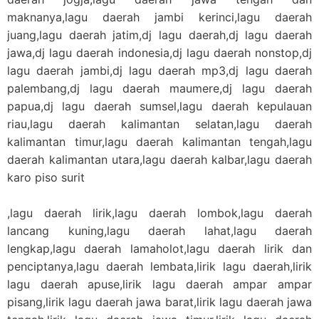
maknanya,lagu daerah jambi kerinci,lagu daerah
juang,lagu daerah jatim,dj lagu daerah,dj lagu daerah
jawa,dj lagu daerah indonesia,dj lagu daerah nonstop,dj
lagu daerah jambi,dj lagu daerah mp3,dj lagu daerah
palembang,dj lagu daerah maumere,dj lagu daerah
papua,dj lagu daerah sumsel,lagu daerah kepulauan
riau,lagu daerah kalimantan selatan,lagu daerah
kalimantan timur,lagu daerah kalimantan tengah,lagu
daerah kalimantan utara,lagu daerah kalbar,lagu daerah
karo piso surit
,lagu daerah lirik,lagu daerah lombok,lagu daerah
lancang kuning,lagu daerah lahat,lagu daerah
lengkap,lagu daerah lamaholot,lagu daerah lirik dan
penciptanya,lagu daerah lembata,lirik lagu daerah,lirik
lagu daerah apuse,lirik lagu daerah ampar ampar
pisang,lirik lagu daerah jawa barat,lirik lagu daerah jawa