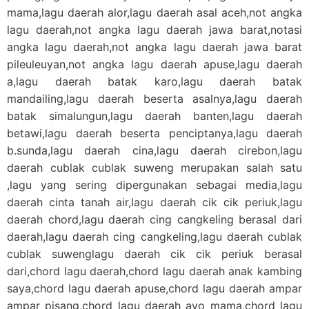
mama,lagu daerah alor,lagu daerah asal aceh,not angka
lagu daerah,not angka lagu daerah jawa barat,notasi
angka lagu daerah,not angka lagu daerah jawa barat
pileuleuyan,not angka lagu daerah apuse,lagu daerah
a,lagu daerah batak karo,lagu daerah batak
mandailing,lagu daerah beserta asalnya,lagu daerah
batak simalungun,lagu daerah banten,lagu daerah
betawi,lagu daerah beserta penciptanya,lagu daerah
b.sunda,lagu daerah cina,lagu daerah cirebon,lagu
daerah cublak cublak suweng merupakan salah satu
,lagu yang sering dipergunakan sebagai media,lagu
daerah cinta tanah air,lagu daerah cik cik periuk,lagu
daerah chord,lagu daerah cing cangkeling berasal dari
daerah,lagu daerah cing cangkeling,lagu daerah cublak
cublak suwenglagu daerah cik cik periuk berasal
dari,chord lagu daerah,chord lagu daerah anak kambing
saya,chord lagu daerah apuse,chord lagu daerah ampar
ampar pisang,chord lagu daerah ayo mama,chord lagu