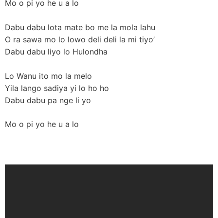
Mo o pi yo he u a lo
Dabu dabu lota mate bo me la mola lahu
O ra sawa mo lo lowo deli deli la mi tiyo’
Dabu dabu liyo lo Hulondha
Lo Wanu ito mo la melo
Yila lango sadiya yi lo ho ho
Dabu dabu pa nge li yo
Mo o pi yo he u a lo