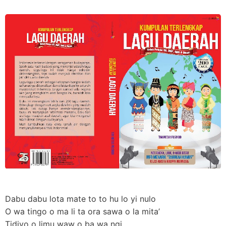
Dabu dabu lota mate to to hu lo yi nulo
O wa tingo o ma li ta ora sawa o la mita’
Tidiyo o limu waw o ba wa ngi