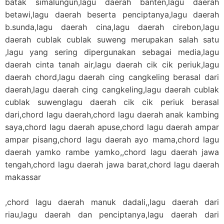
batak simalungun,lagu daerah banten,lagu daerah
betawi,lagu daerah beserta penciptanya,lagu daerah
b.sunda,lagu daerah cina,lagu daerah cirebon,lagu
daerah cublak cublak suweng merupakan salah satu
,lagu yang sering dipergunakan sebagai media,lagu
daerah cinta tanah air,lagu daerah cik cik periuk,lagu
daerah chord,lagu daerah cing cangkeling berasal dari
daerah,lagu daerah cing cangkeling,lagu daerah cublak
cublak suwenglagu daerah cik cik periuk berasal
dari,chord lagu daerah,chord lagu daerah anak kambing
saya,chord lagu daerah apuse,chord lagu daerah ampar
ampar pisang,chord lagu daerah ayo mama,chord lagu
daerah yamko rambe yamko,,chord lagu daerah jawa
tengah,chord lagu daerah jawa barat,chord lagu daerah
makassar
,chord lagu daerah manuk dadali,,lagu daerah dari
riau,lagu daerah dan penciptanya,lagu daerah dari