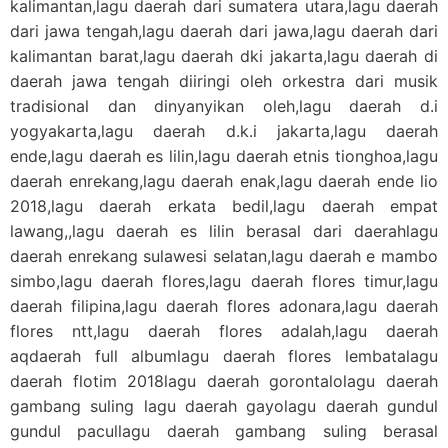
kalimantan,lagu daerah dari sumatera utara,lagu daerah
dari jawa tengah,lagu daerah dari jawa,lagu daerah dari
kalimantan barat,lagu daerah dki jakarta,lagu daerah di
daerah jawa tengah diiringi oleh orkestra dari musik
tradisional dan dinyanyikan oleh,lagu daerah d.i
yogyakarta,lagu daerah d.k.i jakarta,lagu daerah
ende,lagu daerah es lilin,lagu daerah etnis tionghoa,lagu
daerah enrekang,lagu daerah enak,lagu daerah ende lio
2018,lagu daerah erkata bedil,lagu daerah empat
lawang,,lagu daerah es lilin berasal dari daerahlagu
daerah enrekang sulawesi selatan,lagu daerah e mambo
simbo,lagu daerah flores,lagu daerah flores timur,lagu
daerah filipina,lagu daerah flores adonara,lagu daerah
flores ntt,lagu daerah flores adalah,lagu daerah
aqdaerah full albumlagu daerah flores lembatalagu
daerah flotim 2018lagu daerah gorontalolagu daerah
gambang suling lagu daerah gayolagu daerah gundul
gundul pacullagu daerah gambang suling berasal