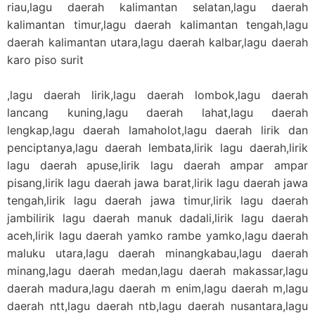
riau,lagu daerah kalimantan selatan,lagu daerah
kalimantan timur,lagu daerah kalimantan tengah,lagu
daerah kalimantan utara,lagu daerah kalbar,lagu daerah
karo piso surit
,lagu daerah lirik,lagu daerah lombok,lagu daerah
lancang kuning,lagu daerah lahat,lagu daerah
lengkap,lagu daerah lamaholot,lagu daerah lirik dan
penciptanya,lagu daerah lembata,lirik lagu daerah,lirik
lagu daerah apuse,lirik lagu daerah ampar ampar
pisang,lirik lagu daerah jawa barat,lirik lagu daerah jawa
tengah,lirik lagu daerah jawa timur,lirik lagu daerah
jambilirik lagu daerah manuk dadali,lirik lagu daerah
aceh,lirik lagu daerah yamko rambe yamko,lagu daerah
maluku utara,lagu daerah minangkabau,lagu daerah
minang,lagu daerah medan,lagu daerah makassar,lagu
daerah madura,lagu daerah m enim,lagu daerah m,lagu
daerah ntt,lagu daerah ntb,lagu daerah nusantara,lagu