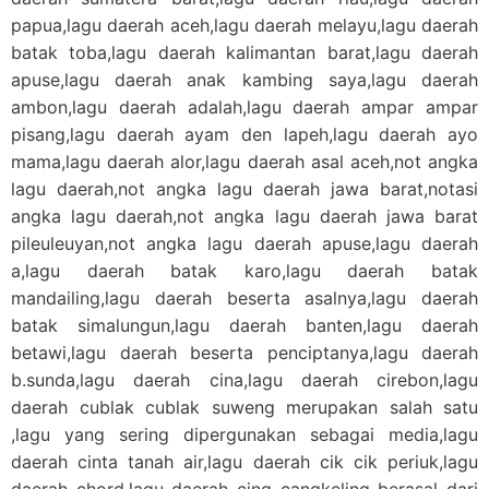
papua,lagu daerah aceh,lagu daerah melayu,lagu daerah
batak toba,lagu daerah kalimantan barat,lagu daerah
apuse,lagu daerah anak kambing saya,lagu daerah
ambon,lagu daerah adalah,lagu daerah ampar ampar
pisang,lagu daerah ayam den lapeh,lagu daerah ayo
mama,lagu daerah alor,lagu daerah asal aceh,not angka
lagu daerah,not angka lagu daerah jawa barat,notasi
angka lagu daerah,not angka lagu daerah jawa barat
pileuleuyan,not angka lagu daerah apuse,lagu daerah
a,lagu daerah batak karo,lagu daerah batak
mandailing,lagu daerah beserta asalnya,lagu daerah
batak simalungun,lagu daerah banten,lagu daerah
betawi,lagu daerah beserta penciptanya,lagu daerah
b.sunda,lagu daerah cina,lagu daerah cirebon,lagu
daerah cublak cublak suweng merupakan salah satu
,lagu yang sering dipergunakan sebagai media,lagu
daerah cinta tanah air,lagu daerah cik cik periuk,lagu
daerah chord,lagu daerah cing cangkeling berasal dari