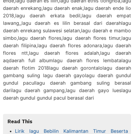
ende,lagu daerah es lilin,lagu daerah etnis tionghoa,lagu
daerah enrekang,lagu daerah enak,lagu daerah ende lio
2018,lagu daerah erkata bedil,lagu daerah empat
lawang,,lagu daerah es lilin berasal dari daerahlagu
daerah enrekang sulawesi selatan,lagu daerah e mambo
simbo,lagu daerah flores,lagu daerah flores timur,lagu
daerah filipina,lagu daerah flores adonara,lagu daerah
flores ntt,lagu daerah flores adalah,lagu daerah
aqdaerah full albumlagu daerah flores lembatalagu
daerah flotim 2018lagu daerah gorontalolagu daerah
gambang suling lagu daerah gayolagu daerah gundul
gundul pacullagu daerah gambang suling berasal
darilagu daerah gampang,lagu daerah gayo lueslagu
daerah gundul gundul pacul berasal dari
Read This
Lirik lagu Bebilin Kalimantan Timur Beserta