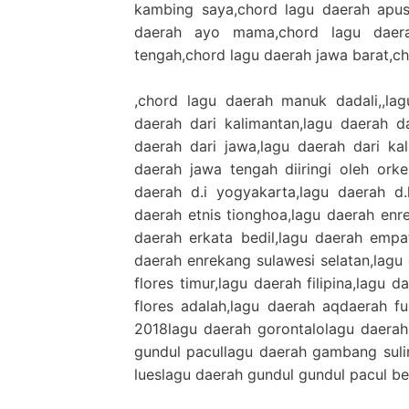
kambing saya,chord lagu daerah apus
daerah ayo mama,chord lagu daer
tengah,chord lagu daerah jawa barat,c
,chord lagu daerah manuk dadali,,lag
daerah dari kalimantan,lagu daerah d
daerah dari jawa,lagu daerah dari kal
daerah jawa tengah diiringi oleh orke
daerah d.i yogyakarta,lagu daerah d.k
daerah etnis tionghoa,lagu daerah enr
daerah erkata bedil,lagu daerah empat
daerah enrekang sulawesi selatan,lagu
flores timur,lagu daerah filipina,lagu 
flores adalah,lagu daerah aqdaerah fu
2018lagu daerah gorontalolagu daera
gundul pacullagu daerah gambang suli
lueslagu daerah gundul gundul pacul be