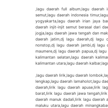
,lagu daerah full album,lagu daerah in
semut,lagu daerah indonesia timur,lag
yogyakarta,lagu daerah irian jaya ba
daerah injit-injit semut berasal dari d
jogja,lagu daerah jawa tengah dan makn
daerah jatim,dj lagu daerah,dj lagu 
nonstop,dj lagu daerah jambi,dj lagu
maumere,dj lagu daerah papua,dj lagu 
kalimantan selatan,lagu daerah kalima
kalimantan utara,lagu daerah kalbar,lag
,lagu daerah lirik,lagu daerah lombok,l
lengkap,lagu daerah lamaholot,lagu daer
daerah,lirik lagu daerah apuse,lirik 
barat,lirik lagu daerah jawa tengah,liri
daerah manuk dadali,lirik lagu daerah
maluku utara,lagu daerah minangkaba