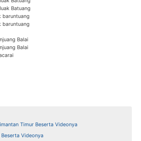
luak Batuang
luak Batuang
k baruntuang
k baruntuang
juang Balai
juang Balai
acarai
limantan Timur Beserta Videonya
r Beserta Videonya