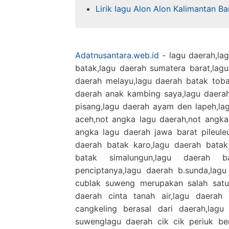
Lirik lagu Alon Alon Kalimantan B
Adatnusantara.web.id
- lagu daerah,lag
batak,lagu daerah sumatera barat,lagu
daerah melayu,lagu daerah batak toba
daerah anak kambing saya,lagu daera
pisang,lagu daerah ayam den lapeh,la
aceh,not angka lagu daerah,not angka
angka lagu daerah jawa barat pileule
daerah batak karo,lagu daerah batak
batak simalungun,lagu daerah b
penciptanya,lagu daerah b.sunda,lagu
cublak suweng merupakan salah satu 
daerah cinta tanah air,lagu daerah 
cangkeling berasal dari daerah,lagu
suwenglagu daerah cik cik periuk be