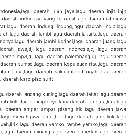
donesia,lagu daerah irian jaya,lagu daerah injit injit
u daerah indonesia yang terkenal,lagu daerah istimewa
rat,lagu daerah indung indung,lagu daerah india,lagu
aerah,lagu daerah jambi,lagu daerah jakarta,lagu daerah
anya,lagu daerah jambi kerinci,lagu daerah juang,lagu
daerah jawa,dj lagu daerah indonesia,dj lagu daerah
 daerah mp3,dj lagu daerah palembang,dj lagu daerah
daerah sumsel,lagu daerah kepulauan riau,lagu daerah
ntan timur,lagu daerah kalimantan tengah,lagu daerah
u daerah karo piso surit
agu daerah lancang kuning,lagu daerah lahat,lagu daerah
ah lirik dan penciptanya,lagu daerah lembata,lirik lagu
lagu daerah ampar ampar pisang,lirik lagu daerah jawa
k lagu daerah jawa timur,lirik lagu daerah jambilirik lagu
 aceh,lirik lagu daerah yamko rambe yamko,lagu daerah
u,lagu daerah minang,lagu daerah medan,lagu daerah