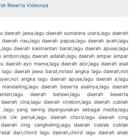
arat Beserta Videonya
u daerah jawa,lagu daerah sumatera utara,lagu daerah
 daerah riau,lagu daerah papua,lagu daerah aceh,lagu
,lagu daerah kalimantan barat,lagu daerah apuse,lagu
h ambon,lagu daerah adalah,lagu daerah ampar ampar
gu daerah ayo mama,lagu daerah alor,lagu daerah asal
 lagu daerah jawa barat,notasi angka lagu daerah,not
uyan,not angka lagu daerah apuse,lagu daerah a,lagu
 mandailing,lagu daerah beserta asalnya,lagu daerah
anten,lagu daerah betawi,lagu daerah beserta
 daerah cina,lagu daerah cirebon,lagu daerah cublak
,lagu yang sering dipergunakan sebagai media,lagu
cik cik periuk,lagu daerah chord,lagu daerah cing
 daerah cing cangkeling,lagu daerah cublak cublak
rasal dari,chord lagu daerah,chord lagu daerah anak