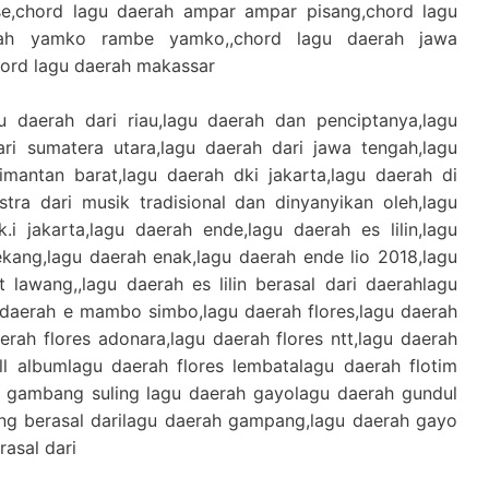
e,chord lagu daerah ampar ampar pisang,chord lagu
ah yamko rambe yamko,,chord lagu daerah jawa
hord lagu daerah makassar
u daerah dari riau,lagu daerah dan penciptanya,lagu
ari sumatera utara,lagu daerah dari jawa tengah,lagu
imantan barat,lagu daerah dki jakarta,lagu daerah di
stra dari musik tradisional dan dinyanyikan oleh,lagu
.i jakarta,lagu daerah ende,lagu daerah es lilin,lagu
ekang,lagu daerah enak,lagu daerah ende lio 2018,lagu
 lawang,,lagu daerah es lilin berasal dari daerahlagu
 daerah e mambo simbo,lagu daerah flores,lagu daerah
daerah flores adonara,lagu daerah flores ntt,lagu daerah
ll albumlagu daerah flores lembatalagu daerah flotim
h gambang suling lagu daerah gayolagu daerah gundul
ng berasal darilagu daerah gampang,lagu daerah gayo
rasal dari