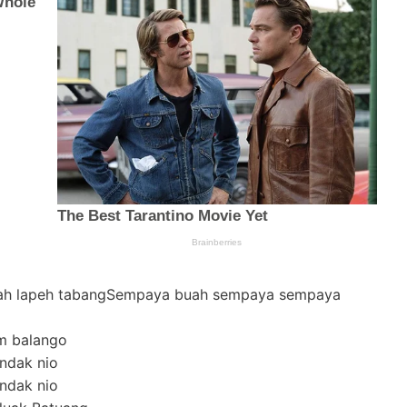
nlah lapeh tabangSempaya buah sempaya sempaya
m balango
ndak nio
ndak nio