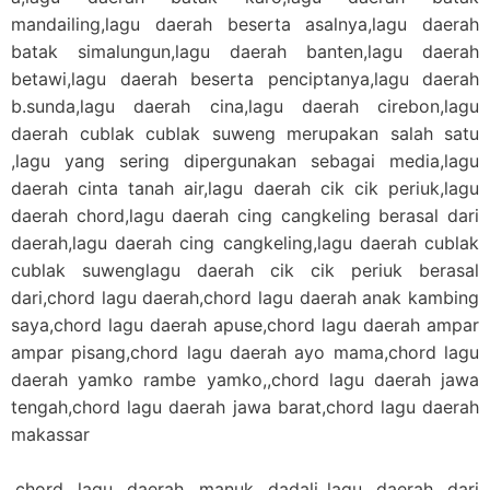
mandailing,lagu daerah beserta asalnya,lagu daerah
batak simalungun,lagu daerah banten,lagu daerah
betawi,lagu daerah beserta penciptanya,lagu daerah
b.sunda,lagu daerah cina,lagu daerah cirebon,lagu
daerah cublak cublak suweng merupakan salah satu
,lagu yang sering dipergunakan sebagai media,lagu
daerah cinta tanah air,lagu daerah cik cik periuk,lagu
daerah chord,lagu daerah cing cangkeling berasal dari
daerah,lagu daerah cing cangkeling,lagu daerah cublak
cublak suwenglagu daerah cik cik periuk berasal
dari,chord lagu daerah,chord lagu daerah anak kambing
saya,chord lagu daerah apuse,chord lagu daerah ampar
ampar pisang,chord lagu daerah ayo mama,chord lagu
daerah yamko rambe yamko,,chord lagu daerah jawa
tengah,chord lagu daerah jawa barat,chord lagu daerah
makassar
,chord lagu daerah manuk dadali,,lagu daerah dari