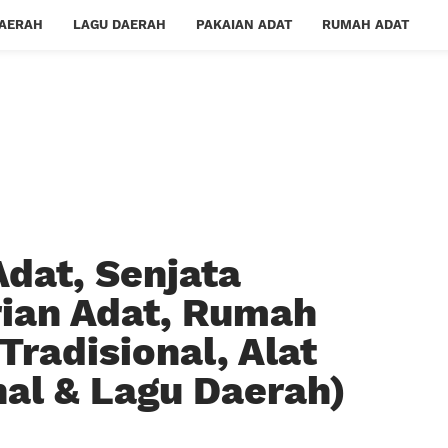
DAERAH
LAGU DAERAH
PAKAIAN ADAT
RUMAH ADAT
Adat, Senjata
rian Adat, Rumah
radisional, Alat
nal & Lagu Daerah)