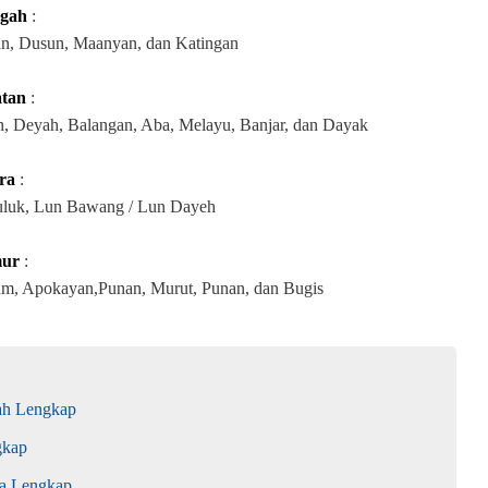
ngah
:
n, Dusun, Maanyan, dan Katingan
atan
:
, Deyah, Balangan, Aba, Melayu, Banjar, dan Dayak
ra
:
Suluk, Lun Bawang / Lun Dayeh
mur
:
um, Apokayan,Punan, Murut, Punan, dan Bugis
ah Lengkap
gkap
ra Lengkap