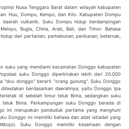
ropinsi Nusa Tenggara Barat dalam wilayah kabupaten
an: Huu, Dompu, Kempo, dan Kilo. Kabupaten Dompu
n daerah vulkanik. Suku Dompu hidup berdampingan
elayu, Bugis, China, Arab, Bali, dan Timor. Bahasa
idup dari pertanian, perkebunan, perikanan, beternak,
n suku yang mendiami kecamatan Donggo kabupaten
Populasi suku Donggo diperkirakan lebih dari 20.000
nya "dou donggo" berarti "orang gunung". Suku Donggo
g dibedakan berdasarkan daerahnya, yaitu Donggo Ipa
erletak di sebelah timur teluk Bima, sedangkan suku
at teluk Bima. Perkampungan suku Donggo berada di
nggo ini merupakan penduduk pertama yang menghuni
uku Donggo ini memiliki bahasa dan adat istiadat yang
Mbojo). Suku Donggo memiliki kesamaan dengan