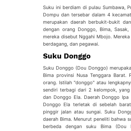
Suku ini berdiam di pulau Sumbawa, P
Dompu dan tersebar dalam 4 kecamat
merupakan daerah berbukit-bukit da
dengan orang Donggo, Bima, Sasak, M
mereka disebut Nggahi Mbojo. Mereka h
berdagang, dan pegawai.
Suku Donggo
Suku Donggo (Dou Donggo) merupaka
Bima provinsi Nusa Tenggara Barat. 
orang. Istilah "donggo" atau lengkap
sendiri terbagi dari 2 kelompok, yan
dan Donggo Ela. Daerah Donggo Ipa t
Donggo Ela terletak di sebelah bar
pinggir jalan atau sungai. Suku Do
daerah Bima. Menurut peneliti bahwa s
berbeda dengan suku Bima (Dou 