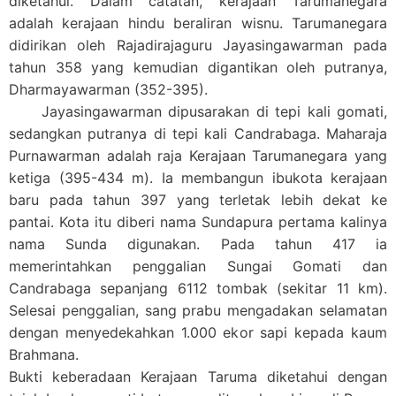
diketahui. Dalam catatan, kerajaan Tarumanegara
adalah kerajaan hindu beraliran wisnu. Tarumanegara
didirikan oleh
Rajadirajaguru Jayasingawarman
pada
tahun 358 yang kemudian digantikan oleh putranya,
Dharmayawarman
(352-395).
Jayasingawarman dipusarakan di tepi kali gomati,
sedangkan putranya di tepi kali Candrabaga. Maharaja
Purnawarman adalah raja
Kerajaan Tarumanegara
yang
ketiga (395-434 m). Ia membangun ibukota kerajaan
baru pada tahun 397 yang terletak lebih dekat ke
pantai. Kota itu diberi nama Sundapura pertama kalinya
nama Sunda digunakan. Pada tahun 417 ia
memerintahkan penggalian Sungai Gomati dan
Candrabaga sepanjang 6112 tombak (sekitar 11 km).
Selesai penggalian, sang prabu mengadakan selamatan
dengan menyedekahkan 1.000 ekor sapi kepada kaum
Brahmana.
Bukti keberadaan Kerajaan Taruma diketahui dengan