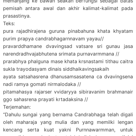
memanjang ke bawah seakan berfungsi sebagai batas
pemisah antara awal dan akhir kalimat-kalimat pada
prasastinya.
Teks:
pura rajadhirajena guruna pinabahuna khata khyatam
purim prapya candrabhagarnnavam yayau
//
pravarddhamane dvavingsad vatsare sri gunau jasa
narendradhvajabhutena srimata purnavarmmana
//
prarabhya phalguna mase khata krsnastami tithau caitra
sukla trayodasyam dinais siddhaikavingsakaih
ayata satsahasrena dhanusamsasatena ca dvavingsena
nadi ramya gomati nirmalodaka
//
pitamahasya rajarser vvidaryya sibiravanim brahmanair
ggo sahasrena prayati krtadaksina
//
Terjemahan:
“Dahulu sungai yang bernama Candrabhaga telah digali
oleh maharaja yang mulia dan yang memilki lengan
kencang serta kuat yakni Purnnawarmman, untuk