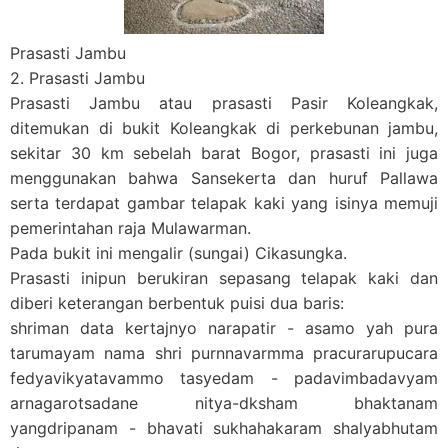
Prasasti Jambu
2. Prasasti Jambu
Prasasti Jambu atau prasasti Pasir Koleangkak,
ditemukan di bukit Koleangkak di perkebunan jambu,
sekitar 30 km sebelah barat Bogor, prasasti ini juga
menggunakan bahwa Sansekerta dan huruf Pallawa
serta terdapat gambar telapak kaki yang isinya memuji
pemerintahan raja Mulawarman.
Pada bukit ini mengalir (sungai) Cikasungka.
Prasasti inipun berukiran sepasang telapak kaki dan
diberi keterangan berbentuk puisi dua baris:
shriman data kertajnyo narapatir - asamo yah pura
tarumayam nama shri purnnavarmma pracurarupucara
fedyavikyatavammo tasyedam - padavimbadavyam
arnagarotsadane nitya-dksham bhaktanam
yangdripanam - bhavati sukhahakaram shalyabhutam