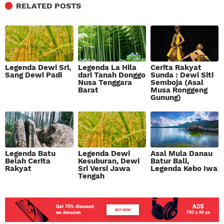
RELATED POSTS
Legenda Dewi Sri,
Legenda La Hila
Cerita Rakyat
Sang Dewi Padi
dari Tanah Donggo
Sunda : Dewi Siti
Nusa Tenggara
Semboja (Asal
Barat
Musa Ronggeng
Gunung)
Legenda Batu
Legenda Dewi
Asal Mula Danau
Belah Cerita
Kesuburan, Dewi
Batur Bali,
Rakyat
Sri Versi Jawa
Legenda Kebo Iwa
Tengah