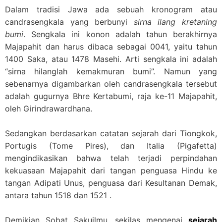
Dalam tradisi Jawa ada sebuah kronogram atau
candrasengkala yang berbunyi
sirna ilang kretaning
bumi
. Sengkala ini konon adalah tahun berakhirnya
Majapahit dan harus dibaca sebagai 0041, yaitu tahun
1400 Saka, atau 1478 Masehi. Arti sengkala ini adalah
“sirna hilanglah kemakmuran bumi”. Namun yang
sebenarnya digambarkan oleh candrasengkala tersebut
adalah gugurnya Bhre Kertabumi, raja ke-11 Majapahit,
oleh Girindrawardhana.
Sedangkan berdasarkan catatan sejarah dari Tiongkok,
Portugis (Tome Pires), dan Italia (Pigafetta)
mengindikasikan bahwa telah terjadi perpindahan
kekuasaan Majapahit dari tangan penguasa Hindu ke
tangan Adipati Unus, penguasa dari Kesultanan Demak,
antara tahun 1518 dan 1521 .
Demikian Sobat Sakuilmu, sekilas mengenai
sejarah