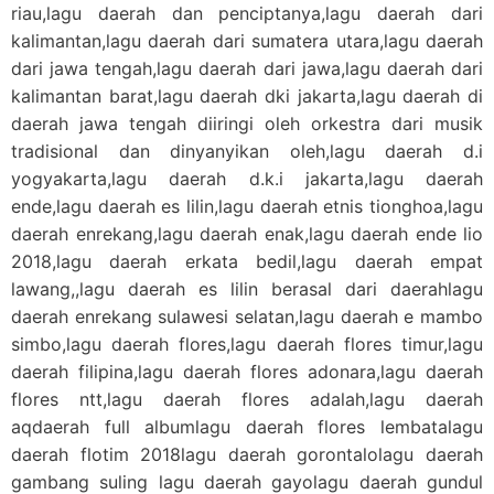
riau,lagu daerah dan penciptanya,lagu daerah dari
kalimantan,lagu daerah dari sumatera utara,lagu daerah
dari jawa tengah,lagu daerah dari jawa,lagu daerah dari
kalimantan barat,lagu daerah dki jakarta,lagu daerah di
daerah jawa tengah diiringi oleh orkestra dari musik
tradisional dan dinyanyikan oleh,lagu daerah d.i
yogyakarta,lagu daerah d.k.i jakarta,lagu daerah
ende,lagu daerah es lilin,lagu daerah etnis tionghoa,lagu
daerah enrekang,lagu daerah enak,lagu daerah ende lio
2018,lagu daerah erkata bedil,lagu daerah empat
lawang,,lagu daerah es lilin berasal dari daerahlagu
daerah enrekang sulawesi selatan,lagu daerah e mambo
simbo,lagu daerah flores,lagu daerah flores timur,lagu
daerah filipina,lagu daerah flores adonara,lagu daerah
flores ntt,lagu daerah flores adalah,lagu daerah
aqdaerah full albumlagu daerah flores lembatalagu
daerah flotim 2018lagu daerah gorontalolagu daerah
gambang suling lagu daerah gayolagu daerah gundul