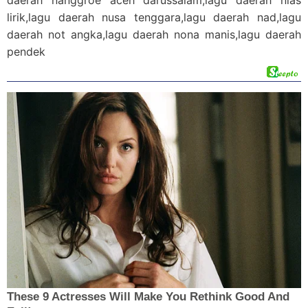
daerah nanggroe aceh darussalam,lagu daerah nias
lirik,lagu daerah nusa tenggara,lagu daerah nad,lagu
daerah not angka,lagu daerah nona manis,lagu daerah
pendek