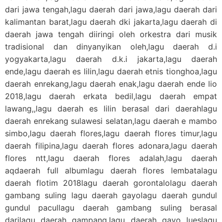
dari jawa tengah,lagu daerah dari jawa,lagu daerah dari
kalimantan barat,lagu daerah dki jakarta,lagu daerah di
daerah jawa tengah diiringi oleh orkestra dari musik
tradisional dan dinyanyikan oleh,lagu daerah d.i
yogyakarta,lagu daerah d.k.i jakarta,lagu daerah
ende,lagu daerah es lilin,lagu daerah etnis tionghoa,lagu
daerah enrekang,lagu daerah enak,lagu daerah ende lio
2018,lagu daerah erkata bedil,lagu daerah empat
lawang,,lagu daerah es lilin berasal dari daerahlagu
daerah enrekang sulawesi selatan,lagu daerah e mambo
simbo,lagu daerah flores,lagu daerah flores timur,lagu
daerah filipina,lagu daerah flores adonara,lagu daerah
flores ntt,lagu daerah flores adalah,lagu daerah
aqdaerah full albumlagu daerah flores lembatalagu
daerah flotim 2018lagu daerah gorontalolagu daerah
gambang suling lagu daerah gayolagu daerah gundul
gundul pacullagu daerah gambang suling berasal
darilagu daerah gampang,lagu daerah gayo lueslagu