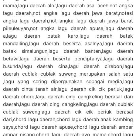
mama,lagu daerah alor,lagu daerah asal aceh,not angka
lagu daerah,not angka lagu daerah jawa barat,notasi
angka lagu daerah,not angka lagu daerah jawa barat
pileuleuyan,not angka lagu daerah apuse,lagu daerah
a,lagu daerah batak karo,lagu daerah batak
mandailing,lagu daerah beserta asalnya,lagu daerah
batak simalungun,lagu daerah banten,lagu daerah
betawi,lagu daerah beserta penciptanya,lagu daerah
b.sunda,lagu daerah cina,lagu daerah cirebon,lagu
daerah cublak cublak suweng merupakan salah satu
,lagu yang sering dipergunakan sebagai media,lagu
daerah cinta tanah air,lagu daerah cik cik periuk,lagu
daerah chord,lagu daerah cing cangkeling berasal dari
daerah,lagu daerah cing cangkeling,lagu daerah cublak
cublak suwenglagu daerah cik cik periuk berasal
dari,chord lagu daerah,chord lagu daerah anak kambing
saya,chord lagu daerah apuse,chord lagu daerah ampar
ampar pisang,chord lagu daerah ayo mama,chord lagu