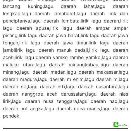
lancang kuning,lagu daerah lahat,lagu daerah
lengkap,lagu daerah lamaholot,lagu daerah lirik dan
penciptanya,lagu daerah lembata,lirik lagu daerah,lirik
lagu daerah apuse,lirik lagu daerah ampar ampar
pisang,lirik lagu daerah jawa barat,lirik lagu daerah jawa
tengah,lirik lagu daerah jawa timur,lirik lagu daerah
jambilirik lagu daerah manuk dadali,lirik lagu daerah
aceh,lirik lagu daerah yamko rambe yamko,lagu daerah
maluku utara,lagu daerah minangkabau,lagu daerah
minang,lagu daerah medan,lagu daerah makassar,lagu
daerah madura,lagu daerah m enim,lagu daerah m,lagu
daerah ntt,lagu daerah ntb,lagu daerah nusantara,lagu
daerah nanggroe aceh darussalam,lagu daerah nias
lirik,lagu daerah nusa tenggara,lagu daerah nad,lagu
daerah not angka,lagu daerah nona manis,lagu daerah
pendek