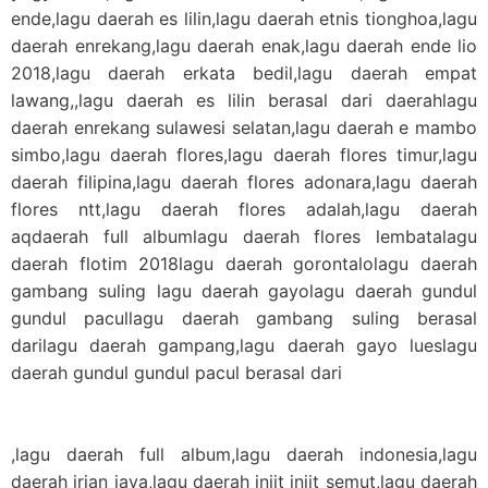
ende,lagu daerah es lilin,lagu daerah etnis tionghoa,lagu
daerah enrekang,lagu daerah enak,lagu daerah ende lio
2018,lagu daerah erkata bedil,lagu daerah empat
lawang,,lagu daerah es lilin berasal dari daerahlagu
daerah enrekang sulawesi selatan,lagu daerah e mambo
simbo,lagu daerah flores,lagu daerah flores timur,lagu
daerah filipina,lagu daerah flores adonara,lagu daerah
flores ntt,lagu daerah flores adalah,lagu daerah
aqdaerah full albumlagu daerah flores lembatalagu
daerah flotim 2018lagu daerah gorontalolagu daerah
gambang suling lagu daerah gayolagu daerah gundul
gundul pacullagu daerah gambang suling berasal
darilagu daerah gampang,lagu daerah gayo lueslagu
daerah gundul gundul pacul berasal dari
,lagu daerah full album,lagu daerah indonesia,lagu
daerah irian jaya,lagu daerah injit injit semut,lagu daerah