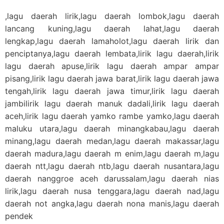
,lagu daerah lirik,lagu daerah lombok,lagu daerah
lancang kuning,lagu daerah lahat,lagu daerah
lengkap,lagu daerah lamaholot,lagu daerah lirik dan
penciptanya,lagu daerah lembata,lirik lagu daerah,lirik
lagu daerah apuse,lirik lagu daerah ampar ampar
pisang,lirik lagu daerah jawa barat,lirik lagu daerah jawa
tengah,lirik lagu daerah jawa timur,lirik lagu daerah
jambilirik lagu daerah manuk dadali,lirik lagu daerah
aceh,lirik lagu daerah yamko rambe yamko,lagu daerah
maluku utara,lagu daerah minangkabau,lagu daerah
minang,lagu daerah medan,lagu daerah makassar,lagu
daerah madura,lagu daerah m enim,lagu daerah m,lagu
daerah ntt,lagu daerah ntb,lagu daerah nusantara,lagu
daerah nanggroe aceh darussalam,lagu daerah nias
lirik,lagu daerah nusa tenggara,lagu daerah nad,lagu
daerah not angka,lagu daerah nona manis,lagu daerah
pendek