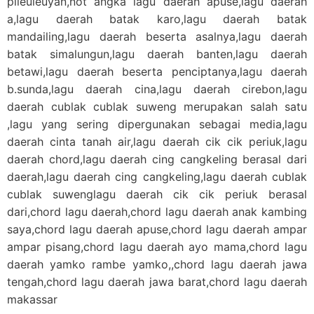
pileuleuyan,not angka lagu daerah apuse,lagu daerah
a,lagu daerah batak karo,lagu daerah batak
mandailing,lagu daerah beserta asalnya,lagu daerah
batak simalungun,lagu daerah banten,lagu daerah
betawi,lagu daerah beserta penciptanya,lagu daerah
b.sunda,lagu daerah cina,lagu daerah cirebon,lagu
daerah cublak cublak suweng merupakan salah satu
,lagu yang sering dipergunakan sebagai media,lagu
daerah cinta tanah air,lagu daerah cik cik periuk,lagu
daerah chord,lagu daerah cing cangkeling berasal dari
daerah,lagu daerah cing cangkeling,lagu daerah cublak
cublak suwenglagu daerah cik cik periuk berasal
dari,chord lagu daerah,chord lagu daerah anak kambing
saya,chord lagu daerah apuse,chord lagu daerah ampar
ampar pisang,chord lagu daerah ayo mama,chord lagu
daerah yamko rambe yamko,,chord lagu daerah jawa
tengah,chord lagu daerah jawa barat,chord lagu daerah
makassar