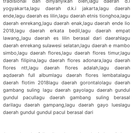
tradisional dan dinyanyikan oleh,lagu daerah d.i
yogyakarta,lagu daerah d.k.i jakarta,lagu daerah
ende,lagu daerah es lilin,lagu daerah etnis tionghoa,lagu
daerah enrekang,lagu daerah enak,lagu daerah ende lio
2018,lagu daerah erkata bedil,lagu daerah empat
lawang,,lagu daerah es lilin berasal dari daerahlagu
daerah enrekang sulawesi selatan,lagu daerah e mambo
simbo,lagu daerah flores,lagu daerah flores timur,lagu
daerah filipina,lagu daerah flores adonara,lagu daerah
flores ntt,lagu daerah flores adalah,lagu daerah
aqdaerah full albumlagu daerah flores lembatalagu
daerah flotim 2018lagu daerah gorontalolagu daerah
gambang suling lagu daerah gayolagu daerah gundul
gundul pacullagu daerah gambang suling berasal
darilagu daerah gampang,lagu daerah gayo lueslagu
daerah gundul gundul pacul berasal dari