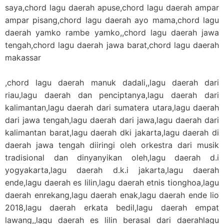
saya,chord lagu daerah apuse,chord lagu daerah ampar
ampar pisang,chord lagu daerah ayo mama,chord lagu
daerah yamko rambe yamko,,chord lagu daerah jawa
tengah,chord lagu daerah jawa barat,chord lagu daerah
makassar
,chord lagu daerah manuk dadali,,lagu daerah dari
riau,lagu daerah dan penciptanya,lagu daerah dari
kalimantan,lagu daerah dari sumatera utara,lagu daerah
dari jawa tengah,lagu daerah dari jawa,lagu daerah dari
kalimantan barat,lagu daerah dki jakarta,lagu daerah di
daerah jawa tengah diiringi oleh orkestra dari musik
tradisional dan dinyanyikan oleh,lagu daerah d.i
yogyakarta,lagu daerah d.k.i jakarta,lagu daerah
ende,lagu daerah es lilin,lagu daerah etnis tionghoa,lagu
daerah enrekang,lagu daerah enak,lagu daerah ende lio
2018,lagu daerah erkata bedil,lagu daerah empat
lawang,,lagu daerah es lilin berasal dari daerahlagu