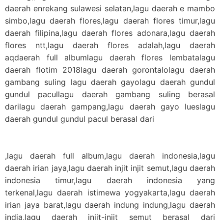
daerah enrekang sulawesi selatan,lagu daerah e mambo
simbo,lagu daerah flores,lagu daerah flores timur,lagu
daerah filipina,lagu daerah flores adonara,lagu daerah
flores ntt,lagu daerah flores adalah,lagu daerah
aqdaerah full albumlagu daerah flores lembatalagu
daerah flotim 2018lagu daerah gorontalolagu daerah
gambang suling lagu daerah gayolagu daerah gundul
gundul pacullagu daerah gambang suling berasal
darilagu daerah gampang,lagu daerah gayo lueslagu
daerah gundul gundul pacul berasal dari
,lagu daerah full album,lagu daerah indonesia,lagu
daerah irian jaya,lagu daerah injit injit semut,lagu daerah
indonesia timur,lagu daerah indonesia yang
terkenal,lagu daerah istimewa yogyakarta,lagu daerah
irian jaya barat,lagu daerah indung indung,lagu daerah
india,lagu daerah injit-injit semut berasal dari