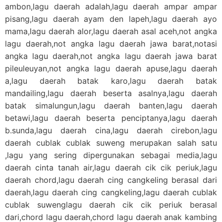
ambon,lagu daerah adalah,lagu daerah ampar ampar
pisang,lagu daerah ayam den lapeh,lagu daerah ayo
mama,lagu daerah alor,lagu daerah asal aceh,not angka
lagu daerah,not angka lagu daerah jawa barat,notasi
angka lagu daerah,not angka lagu daerah jawa barat
pileuleuyan,not angka lagu daerah apuse,lagu daerah
a,lagu daerah batak karo,lagu daerah batak
mandailing,lagu daerah beserta asalnya,lagu daerah
batak simalungun,lagu daerah banten,lagu daerah
betawi,lagu daerah beserta penciptanya,lagu daerah
b.sunda,lagu daerah cina,lagu daerah cirebon,lagu
daerah cublak cublak suweng merupakan salah satu
,lagu yang sering dipergunakan sebagai media,lagu
daerah cinta tanah air,lagu daerah cik cik periuk,lagu
daerah chord,lagu daerah cing cangkeling berasal dari
daerah,lagu daerah cing cangkeling,lagu daerah cublak
cublak suwenglagu daerah cik cik periuk berasal
dari,chord lagu daerah,chord lagu daerah anak kambing