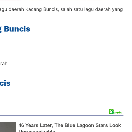
h lagu daerah Kacang Buncis, salah satu lagu daerah yang
g Buncis
erah
cis