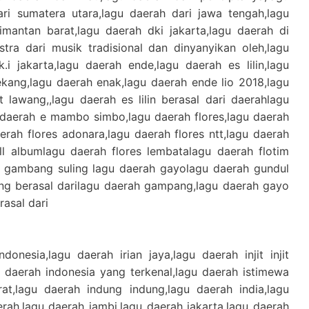
ari sumatera utara,lagu daerah dari jawa tengah,lagu
imantan barat,lagu daerah dki jakarta,lagu daerah di
stra dari musik tradisional dan dinyanyikan oleh,lagu
.i jakarta,lagu daerah ende,lagu daerah es lilin,lagu
ekang,lagu daerah enak,lagu daerah ende lio 2018,lagu
 lawang,,lagu daerah es lilin berasal dari daerahlagu
 daerah e mambo simbo,lagu daerah flores,lagu daerah
daerah flores adonara,lagu daerah flores ntt,lagu daerah
ll albumlagu daerah flores lembatalagu daerah flotim
h gambang suling lagu daerah gayolagu daerah gundul
ng berasal darilagu daerah gampang,lagu daerah gayo
rasal dari
donesia,lagu daerah irian jaya,lagu daerah injit injit
u daerah indonesia yang terkenal,lagu daerah istimewa
rat,lagu daerah indung indung,lagu daerah india,lagu
aerah,lagu daerah jambi,lagu daerah jakarta,lagu daerah