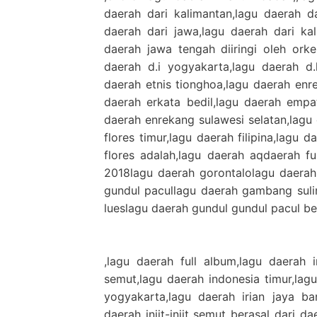
daerah dari kalimantan,lagu daerah d
daerah dari jawa,lagu daerah dari kal
daerah jawa tengah diiringi oleh orke
daerah d.i yogyakarta,lagu daerah d.k
daerah etnis tionghoa,lagu daerah enr
daerah erkata bedil,lagu daerah empat
daerah enrekang sulawesi selatan,lagu
flores timur,lagu daerah filipina,lagu 
flores adalah,lagu daerah aqdaerah fu
2018lagu daerah gorontalolagu daera
gundul pacullagu daerah gambang suli
lueslagu daerah gundul gundul pacul be
,lagu daerah full album,lagu daerah in
semut,lagu daerah indonesia timur,lag
yogyakarta,lagu daerah irian jaya ba
daerah injit-injit semut berasal dari d