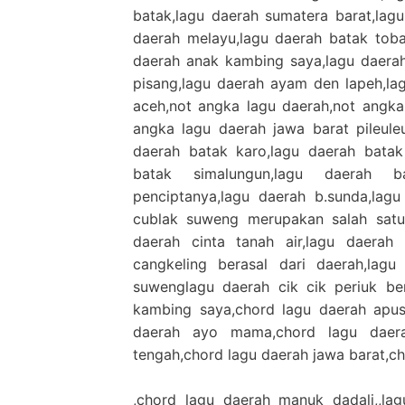
batak,lagu daerah sumatera barat,lagu
daerah melayu,lagu daerah batak toba
daerah anak kambing saya,lagu daera
pisang,lagu daerah ayam den lapeh,la
aceh,not angka lagu daerah,not angka
angka lagu daerah jawa barat pileule
daerah batak karo,lagu daerah batak
batak simalungun,lagu daerah b
penciptanya,lagu daerah b.sunda,lagu
cublak suweng merupakan salah satu 
daerah cinta tanah air,lagu daerah 
cangkeling berasal dari daerah,lagu
suwenglagu daerah cik cik periuk be
kambing saya,chord lagu daerah apus
daerah ayo mama,chord lagu daer
tengah,chord lagu daerah jawa barat,c
,chord lagu daerah manuk dadali,,lag