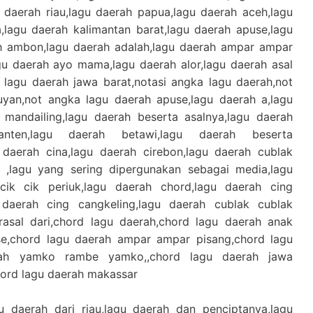
 daerah riau,lagu daerah papua,lagu daerah aceh,lagu
,lagu daerah kalimantan barat,lagu daerah apuse,lagu
h ambon,lagu daerah adalah,lagu daerah ampar ampar
gu daerah ayo mama,lagu daerah alor,lagu daerah asal
 lagu daerah jawa barat,notasi angka lagu daerah,not
uyan,not angka lagu daerah apuse,lagu daerah a,lagu
 mandailing,lagu daerah beserta asalnya,lagu daerah
anten,lagu daerah betawi,lagu daerah beserta
 daerah cina,lagu daerah cirebon,lagu daerah cublak
,lagu yang sering dipergunakan sebagai media,lagu
cik cik periuk,lagu daerah chord,lagu daerah cing
 daerah cing cangkeling,lagu daerah cublak cublak
rasal dari,chord lagu daerah,chord lagu daerah anak
e,chord lagu daerah ampar ampar pisang,chord lagu
ah yamko rambe yamko,,chord lagu daerah jawa
hord lagu daerah makassar
u daerah dari riau,lagu daerah dan penciptanya,lagu