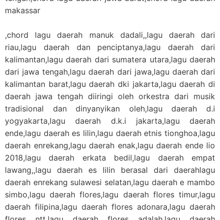
makassar
,chord lagu daerah manuk dadali,,lagu daerah dari
riau,lagu daerah dan penciptanya,lagu daerah dari
kalimantan,lagu daerah dari sumatera utara,lagu daerah
dari jawa tengah,lagu daerah dari jawa,lagu daerah dari
kalimantan barat,lagu daerah dki jakarta,lagu daerah di
daerah jawa tengah diiringi oleh orkestra dari musik
tradisional dan dinyanyikan oleh,lagu daerah d.i
yogyakarta,lagu daerah d.k.i jakarta,lagu daerah
ende,lagu daerah es lilin,lagu daerah etnis tionghoa,lagu
daerah enrekang,lagu daerah enak,lagu daerah ende lio
2018,lagu daerah erkata bedil,lagu daerah empat
lawang,,lagu daerah es lilin berasal dari daerahlagu
daerah enrekang sulawesi selatan,lagu daerah e mambo
simbo,lagu daerah flores,lagu daerah flores timur,lagu
daerah filipina,lagu daerah flores adonara,lagu daerah
flores ntt,lagu daerah flores adalah,lagu daerah