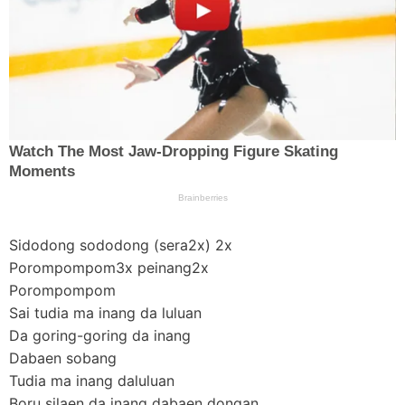
Sidodong sododong (sera2x) 2x
Porompompom3x peinang2x
Porompompom
Sai tudia ma inang da luluan
Da goring-goring da inang
Dabaen sobang
Tudia ma inang daluluan
Boru silaen da inang dabaen dongan