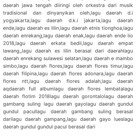
daerah jawa tengah diiringi oleh orkestra dari musik
tradisional dan dinyanyikan oleh,lagu daerah d.i
yogyakarta,lagu daerah d.k.i jakarta,lagu daerah
ende,lagu daerah es lilin,lagu daerah etnis tionghoa,lagu
daerah enrekang,lagu daerah enak,lagu daerah ende lio
2018,lagu daerah erkata bedil,lagu daerah empat
lawang,,lagu daerah es lilin berasal dari daerahlagu
daerah enrekang sulawesi selatan,lagu daerah e mambo
simbo,lagu daerah flores,lagu daerah flores timur,lagu
daerah filipina,lagu daerah flores adonara,lagu daerah
flores ntt,lagu daerah flores adalah,lagu daerah
aqdaerah full albumlagu daerah flores lembatalagu
daerah flotim 2018lagu daerah gorontalolagu daerah
gambang suling lagu daerah gayolagu daerah gundul
gundul pacullagu daerah gambang suling berasal
darilagu daerah gampang,lagu daerah gayo lueslagu
daerah gundul gundul pacul berasal dari