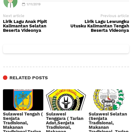
1/11/2019
Next article
Previous article
Lirik Lagu Anak Pipit
Lirik Lagu Lewungku
Kalimantan Selatan
Utusku Kalimantan Tengah
Beserta Videonya
Beserta Videonya
RELATED POSTS
Sulawesi Tengah (
Sulawesi
Sulawesi Selatan
Senjata
Tenggara ( Tarian
(Senjata
Tradisional,
Adat,Senjata
Tradisional,
Makanan
Tradisional,
Makanan
Tradisional,Tarian
Makanan
Tradisional, Tarian