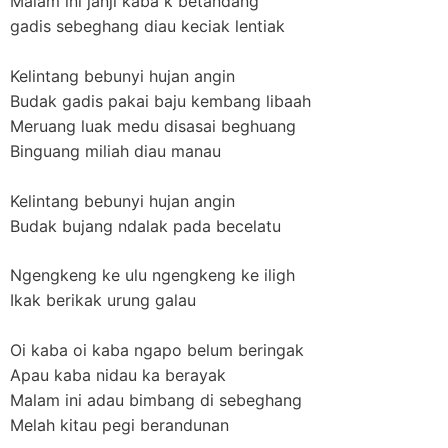
Malam ini janji kaba k betandang
gadis sebeghang diau keciak lentiak
Kelintang bebunyi hujan angin
Budak gadis pakai baju kembang libaah
Meruang luak medu disasai beghuang
Binguang miliah diau manau
Kelintang bebunyi hujan angin
Budak bujang ndalak pada becelatu
Ngengkeng ke ulu ngengkeng ke iligh
Ikak berikak urung galau
Oi kaba oi kaba ngapo belum beringak
Apau kaba nidau ka berayak
Malam ini adau bimbang di sebeghang
Melah kitau pegi berandunan