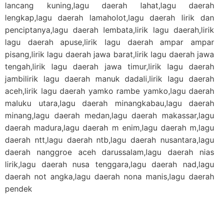
lancang kuning,lagu daerah lahat,lagu daerah
lengkap,lagu daerah lamaholot,lagu daerah lirik dan
penciptanya,lagu daerah lembata,lirik lagu daerah,lirik
lagu daerah apuse,lirik lagu daerah ampar ampar
pisang,lirik lagu daerah jawa barat,lirik lagu daerah jawa
tengah,lirik lagu daerah jawa timur,lirik lagu daerah
jambilirik lagu daerah manuk dadali,lirik lagu daerah
aceh,lirik lagu daerah yamko rambe yamko,lagu daerah
maluku utara,lagu daerah minangkabau,lagu daerah
minang,lagu daerah medan,lagu daerah makassar,lagu
daerah madura,lagu daerah m enim,lagu daerah m,lagu
daerah ntt,lagu daerah ntb,lagu daerah nusantara,lagu
daerah nanggroe aceh darussalam,lagu daerah nias
lirik,lagu daerah nusa tenggara,lagu daerah nad,lagu
daerah not angka,lagu daerah nona manis,lagu daerah
pendek