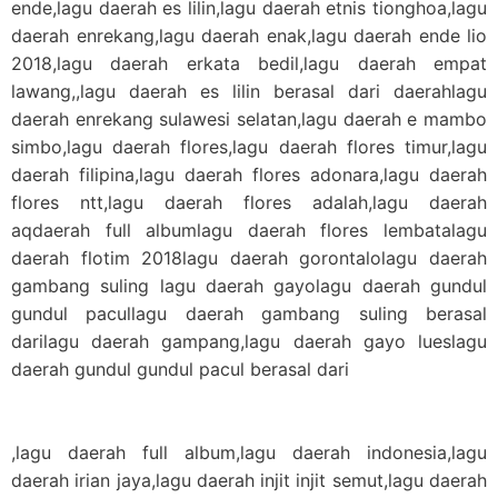
ende,lagu daerah es lilin,lagu daerah etnis tionghoa,lagu
daerah enrekang,lagu daerah enak,lagu daerah ende lio
2018,lagu daerah erkata bedil,lagu daerah empat
lawang,,lagu daerah es lilin berasal dari daerahlagu
daerah enrekang sulawesi selatan,lagu daerah e mambo
simbo,lagu daerah flores,lagu daerah flores timur,lagu
daerah filipina,lagu daerah flores adonara,lagu daerah
flores ntt,lagu daerah flores adalah,lagu daerah
aqdaerah full albumlagu daerah flores lembatalagu
daerah flotim 2018lagu daerah gorontalolagu daerah
gambang suling lagu daerah gayolagu daerah gundul
gundul pacullagu daerah gambang suling berasal
darilagu daerah gampang,lagu daerah gayo lueslagu
daerah gundul gundul pacul berasal dari
,lagu daerah full album,lagu daerah indonesia,lagu
daerah irian jaya,lagu daerah injit injit semut,lagu daerah