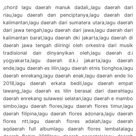
,chord lagu daerah manuk dadali,,lagu daerah dari
riau,lagu daerah dan penciptanya,lagu daerah dari
kalimantan,lagu daerah dari sumatera utara,lagu daerah
dari jawa tengah,lagu daerah dari jawa,lagu daerah dari
kalimantan barat,lagu daerah dki jakarta,lagu daerah di
daerah jawa tengah diiringi oleh orkestra dari musik
tradisional dan dinyanyikan oleh,lagu daerah d.i
yogyakarta,lagu daerah d.k.i jakarta,lagu daerah
ende,lagu daerah es lilin,lagu daerah etnis tionghoa,lagu
daerah enrekang,lagu daerah enak,lagu daerah ende lio
2018,lagu daerah erkata bedil,lagu daerah empat
lawang,,lagu daerah es lilin berasal dari daerahlagu
daerah enrekang sulawesi selatan,lagu daerah e mambo
simbo,lagu daerah flores,lagu daerah flores timur,lagu
daerah filipina,lagu daerah flores adonara,lagu daerah
flores ntt,lagu daerah flores adalah,lagu daerah
aqdaerah full albumlagu daerah flores lembatalagu