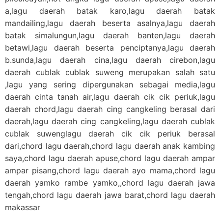
a,lagu daerah batak karo,lagu daerah batak
mandailing,lagu daerah beserta asalnya,lagu daerah
batak simalungun,lagu daerah banten,lagu daerah
betawi,lagu daerah beserta penciptanya,lagu daerah
b.sunda,lagu daerah cina,lagu daerah cirebon,lagu
daerah cublak cublak suweng merupakan salah satu
,lagu yang sering dipergunakan sebagai media,lagu
daerah cinta tanah air,lagu daerah cik cik periuk,lagu
daerah chord,lagu daerah cing cangkeling berasal dari
daerah,lagu daerah cing cangkeling,lagu daerah cublak
cublak suwenglagu daerah cik cik periuk berasal
dari,chord lagu daerah,chord lagu daerah anak kambing
saya,chord lagu daerah apuse,chord lagu daerah ampar
ampar pisang,chord lagu daerah ayo mama,chord lagu
daerah yamko rambe yamko,,chord lagu daerah jawa
tengah,chord lagu daerah jawa barat,chord lagu daerah
makassar