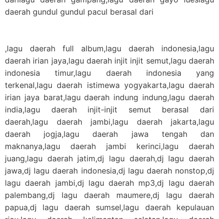
daerah gundul gundul pacul berasal dari
,lagu daerah full album,lagu daerah indonesia,lagu
daerah irian jaya,lagu daerah injit injit semut,lagu daerah
indonesia timur,lagu daerah indonesia yang
terkenal,lagu daerah istimewa yogyakarta,lagu daerah
irian jaya barat,lagu daerah indung indung,lagu daerah
india,lagu daerah injit-injit semut berasal dari
daerah,lagu daerah jambi,lagu daerah jakarta,lagu
daerah jogja,lagu daerah jawa tengah dan
maknanya,lagu daerah jambi kerinci,lagu daerah
juang,lagu daerah jatim,dj lagu daerah,dj lagu daerah
jawa,dj lagu daerah indonesia,dj lagu daerah nonstop,dj
lagu daerah jambi,dj lagu daerah mp3,dj lagu daerah
palembang,dj lagu daerah maumere,dj lagu daerah
papua,dj lagu daerah sumsel,lagu daerah kepulauan