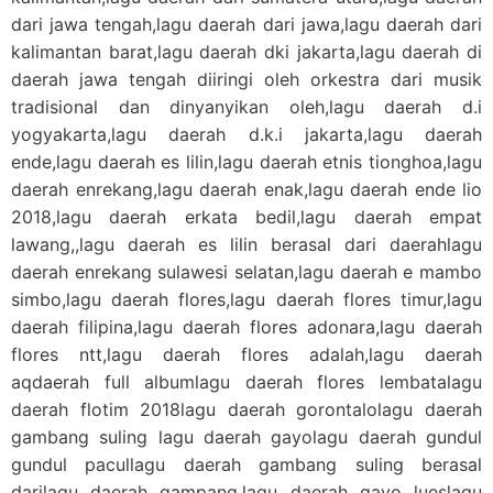
dari jawa tengah,lagu daerah dari jawa,lagu daerah dari
kalimantan barat,lagu daerah dki jakarta,lagu daerah di
daerah jawa tengah diiringi oleh orkestra dari musik
tradisional dan dinyanyikan oleh,lagu daerah d.i
yogyakarta,lagu daerah d.k.i jakarta,lagu daerah
ende,lagu daerah es lilin,lagu daerah etnis tionghoa,lagu
daerah enrekang,lagu daerah enak,lagu daerah ende lio
2018,lagu daerah erkata bedil,lagu daerah empat
lawang,,lagu daerah es lilin berasal dari daerahlagu
daerah enrekang sulawesi selatan,lagu daerah e mambo
simbo,lagu daerah flores,lagu daerah flores timur,lagu
daerah filipina,lagu daerah flores adonara,lagu daerah
flores ntt,lagu daerah flores adalah,lagu daerah
aqdaerah full albumlagu daerah flores lembatalagu
daerah flotim 2018lagu daerah gorontalolagu daerah
gambang suling lagu daerah gayolagu daerah gundul
gundul pacullagu daerah gambang suling berasal
darilagu daerah gampang,lagu daerah gayo lueslagu