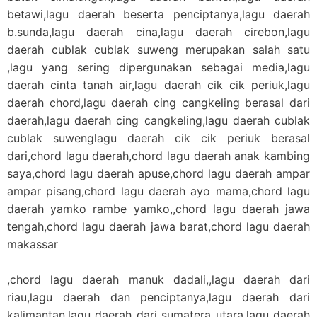
betawi,lagu daerah beserta penciptanya,lagu daerah
b.sunda,lagu daerah cina,lagu daerah cirebon,lagu
daerah cublak cublak suweng merupakan salah satu
,lagu yang sering dipergunakan sebagai media,lagu
daerah cinta tanah air,lagu daerah cik cik periuk,lagu
daerah chord,lagu daerah cing cangkeling berasal dari
daerah,lagu daerah cing cangkeling,lagu daerah cublak
cublak suwenglagu daerah cik cik periuk berasal
dari,chord lagu daerah,chord lagu daerah anak kambing
saya,chord lagu daerah apuse,chord lagu daerah ampar
ampar pisang,chord lagu daerah ayo mama,chord lagu
daerah yamko rambe yamko,,chord lagu daerah jawa
tengah,chord lagu daerah jawa barat,chord lagu daerah
makassar
,chord lagu daerah manuk dadali,,lagu daerah dari
riau,lagu daerah dan penciptanya,lagu daerah dari
kalimantan,lagu daerah dari sumatera utara,lagu daerah