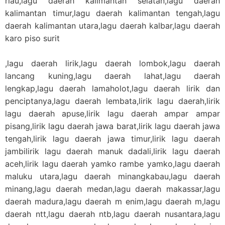
riau,lagu daerah kalimantan selatan,lagu daerah
kalimantan timur,lagu daerah kalimantan tengah,lagu
daerah kalimantan utara,lagu daerah kalbar,lagu daerah
karo piso surit
,lagu daerah lirik,lagu daerah lombok,lagu daerah
lancang kuning,lagu daerah lahat,lagu daerah
lengkap,lagu daerah lamaholot,lagu daerah lirik dan
penciptanya,lagu daerah lembata,lirik lagu daerah,lirik
lagu daerah apuse,lirik lagu daerah ampar ampar
pisang,lirik lagu daerah jawa barat,lirik lagu daerah jawa
tengah,lirik lagu daerah jawa timur,lirik lagu daerah
jambilirik lagu daerah manuk dadali,lirik lagu daerah
aceh,lirik lagu daerah yamko rambe yamko,lagu daerah
maluku utara,lagu daerah minangkabau,lagu daerah
minang,lagu daerah medan,lagu daerah makassar,lagu
daerah madura,lagu daerah m enim,lagu daerah m,lagu
daerah ntt,lagu daerah ntb,lagu daerah nusantara,lagu