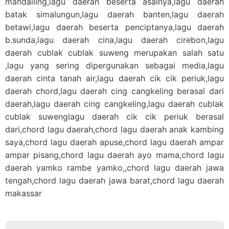
mandailing,lagu daerah beserta asalnya,lagu daerah
batak simalungun,lagu daerah banten,lagu daerah
betawi,lagu daerah beserta penciptanya,lagu daerah
b.sunda,lagu daerah cina,lagu daerah cirebon,lagu
daerah cublak cublak suweng merupakan salah satu
,lagu yang sering dipergunakan sebagai media,lagu
daerah cinta tanah air,lagu daerah cik cik periuk,lagu
daerah chord,lagu daerah cing cangkeling berasal dari
daerah,lagu daerah cing cangkeling,lagu daerah cublak
cublak suwenglagu daerah cik cik periuk berasal
dari,chord lagu daerah,chord lagu daerah anak kambing
saya,chord lagu daerah apuse,chord lagu daerah ampar
ampar pisang,chord lagu daerah ayo mama,chord lagu
daerah yamko rambe yamko,,chord lagu daerah jawa
tengah,chord lagu daerah jawa barat,chord lagu daerah
makassar