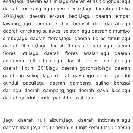
ende,lagu daerah es lilin,lagu daerah etnis tionghoa,lagu
daerah enrekang,lagu daerah enak,lagu daerah ende lio
2018,lagu daerah erkata bedil,lagu daerah empat
lawang,,lagu daerah es lilin berasal dari daerahlagu
daerah enrekang sulawesi selatan,lagu daerah e mambo
simbo,lagu daerah flores,lagu daerah flores timur,lagu
daerah filipina,lagu daerah flores adonara,lagu daerah
flores ntt,lagu daerah flores adalah,lagu daerah
aqdaerah full albumlagu daerah flores lembatalagu
daerah flotim 2018lagu daerah gorontalolagu daerah
gambang suling lagu daerah gayolagu daerah gundul
gundul pacullagu daerah gambang suling berasal
darilagu daerah gampang,lagu daerah gayo lueslagu
daerah gundul gundul pacul berasal dari
,lagu daerah full album,lagu daerah indonesia,lagu
daerah irian jaya,lagu daerah injit injit semut,lagu daerah