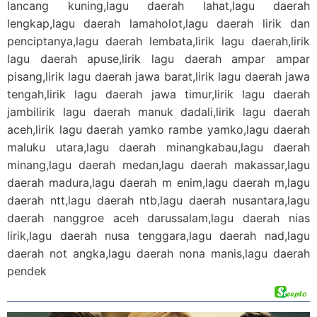
lancang kuning,lagu daerah lahat,lagu daerah
lengkap,lagu daerah lamaholot,lagu daerah lirik dan
penciptanya,lagu daerah lembata,lirik lagu daerah,lirik
lagu daerah apuse,lirik lagu daerah ampar ampar
pisang,lirik lagu daerah jawa barat,lirik lagu daerah jawa
tengah,lirik lagu daerah jawa timur,lirik lagu daerah
jambilirik lagu daerah manuk dadali,lirik lagu daerah
aceh,lirik lagu daerah yamko rambe yamko,lagu daerah
maluku utara,lagu daerah minangkabau,lagu daerah
minang,lagu daerah medan,lagu daerah makassar,lagu
daerah madura,lagu daerah m enim,lagu daerah m,lagu
daerah ntt,lagu daerah ntb,lagu daerah nusantara,lagu
daerah nanggroe aceh darussalam,lagu daerah nias
lirik,lagu daerah nusa tenggara,lagu daerah nad,lagu
daerah not angka,lagu daerah nona manis,lagu daerah
pendek